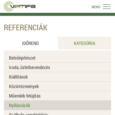
MENÜ
REFERENCIÁK
IDŐREND
KATEGÓRIA
Belsőépítészet
Iroda, üzletberendezés
Kiállítások
Közintézmények
Műemlék felújítás
Nyílászárók
Szálloda, vendéglátás