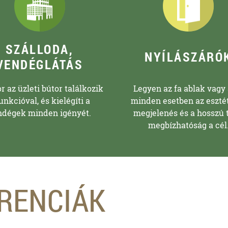
SZÁLLODA,
NYÍLÁSZÁRÓ
VENDÉGLÁTÁS
 az üzleti bútor találkozik
Legyen az fa ablak vagy 
unkcióval, és kielégíti a
minden esetben az eszté
ndégek minden igényét.
megjelenés és a hosszú 
megbízhatóság a cél
ERENCIÁK