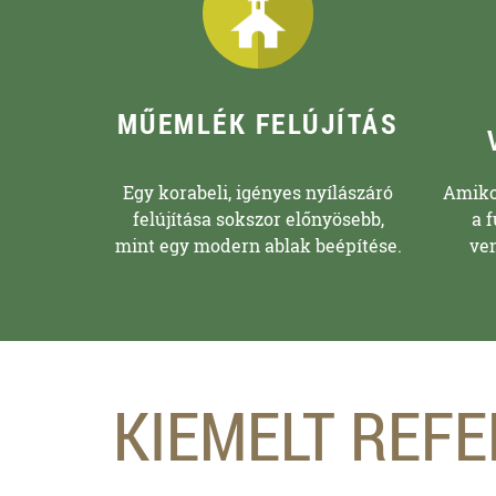
MŰEMLÉK FELÚJÍTÁS
Egy korabeli, igényes nyílászáró
Amikor
felújítása sokszor előnyösebb,
a f
mint egy modern ablak beépítése.
ve
KIEMELT REF