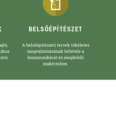
K
BELSŐÉPÍTÉSZET
ajtó,
A belsőépítészeti tervek tökéletes
tikus
megvalósításának feltétele a
távú
kommunikáció és megfelelő
.
szakértelem.